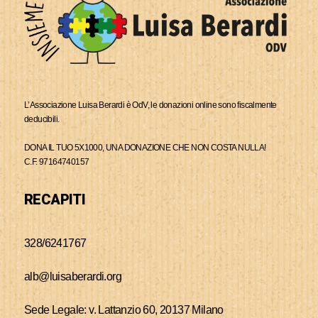
L’Associazione Luisa Berardi è OdV, le donazioni online sono fiscalmente
deducibili.
DONA IL TUO 5X1000, UNA DONAZIONE CHE NON COSTA NULLA!
C.F. 97164740157
RECAPITI
328/6241767
alb@luisaberardi.org
Sede Legale: v. Lattanzio 60, 20137 Milano