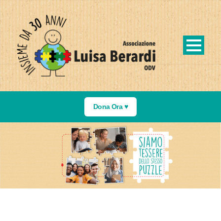
Dona Ora ♥️