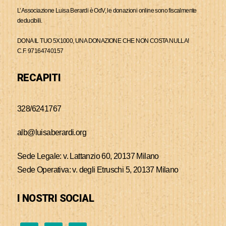
L’Associazione Luisa Berardi è OdV, le donazioni online sono fiscalmente
deducibili.
DONA IL TUO 5X1000, UNA DONAZIONE CHE NON COSTA NULLA!
C.F. 97164740157
RECAPITI
328/6241767
alb@luisaberardi.org
Sede Legale: v. Lattanzio 60, 20137 Milano
Sede Operativa: v. degli Etruschi 5, 20137 Milano
I NOSTRI SOCIAL