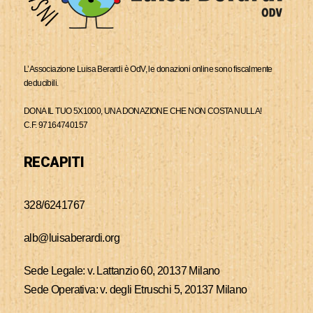
L’Associazione Luisa Berardi è OdV, le donazioni online sono fiscalmente
deducibili.
DONA IL TUO 5X1000, UNA DONAZIONE CHE NON COSTA NULLA!
C.F. 97164740157
RECAPITI
328/6241767
alb@luisaberardi.org
Sede Legale: v. Lattanzio 60, 20137 Milano
Sede Operativa: v. degli Etruschi 5, 20137 Milano