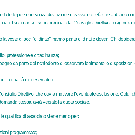
rire tutte le persone senza distinzione di sesso e di età che abbiano com
rdinari. I soci onorari sono nominati dal Consiglio Direttivo in ragione d
a veste di soci “di diritto”, hanno parità di diritti e doveri. Chi desid
io, professione e cittadinanza;
gno da parte del richiedente di osservare lealmente le disposizioni de
 in qualità di presentatori.
onsiglio Direttivo, che dovrà motivare l’eventuale esclusione. Colui 
 domanda stessa, avrà versato la quota sociale.
a la qualifica di associato viene meno per:
tazioni programmate;