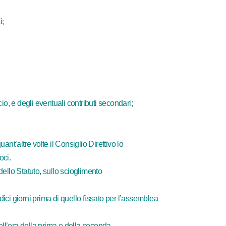
i;
cio, e degli eventuali contributi secondari;
nt’altre volte il Consiglio Direttivo lo
oci.
ello Statuto, sullo scioglimento
ci giorni prima di quello fissato per l’assemblea
ell’ora della prima e della seconda