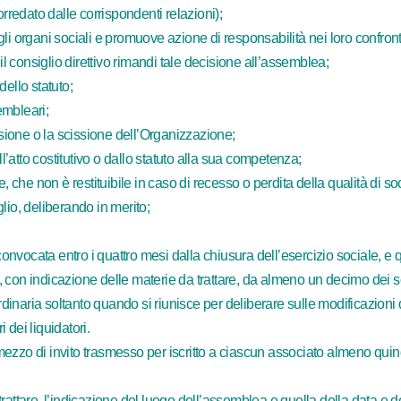
orredato dalle corrispondenti relazioni);
li organi sociali e promuove azione di responsabilità nei loro confront
il consiglio direttivo rimandi tale decisione all’assemblea;
dello statuto;
embleari;
usione o la scissione dell’Organizzazione;
dall’atto costitutivo o dallo statuto alla sua competenza;
, che non è restituibile in caso di recesso o perdita della qualità di so
lio, deliberando in merito;
ocata entro i quattro mesi dalla chiusura dell’esercizio sociale, e qua
to, con indicazione delle materie da trattare, da almeno un decimo dei s
naria soltanto quando si riunisce per deliberare sulle modificazioni d
dei liquidatori.
ezzo di invito trasmesso per iscritto a ciascun associato almeno quindi
rattare, l’indicazione del luogo dell’assemblea e quella della data e d