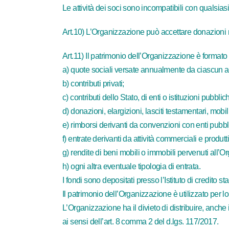
Le attività dei soci sono incompatibili con qualsia
Art.10) L’Organizzazione può accettare donazioni m
Art.11) Il patrimonio dell’Organizzazione è formato
a) quote sociali versate annualmente da ciascun a
b) contributi privati;
c) contributi dello Stato, di enti o istituzioni pubbli
d) donazioni, elargizioni, lasciti testamentari, mobil
e) rimborsi derivanti da convenzioni con enti pubblic
f) entrate derivanti da attività commerciali e produtt
g) rendite di beni mobili o immobili pervenuti all’
h) ogni altra eventuale tipologia di entrata.
I fondi sono depositati presso l’Istituto di credito 
Il patrimonio dell’Organizzazione è utilizzato per lo s
L’Organizzazione ha il divieto di distribuire, anch
ai sensi dell’art. 8 comma 2 del d.lgs. 117/2017.