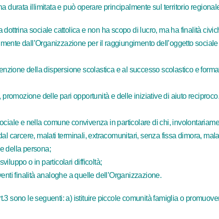
 durata illimitata e può operare principalmente sul territorio regional
 dottrina sociale cattolica e non ha scopo di lucro, ma ha finalità civiche,
almente dall’Organizzazione per il raggiungimento dell’oggetto sociale 
venzione della dispersione scolastica e al successo scolastico e format
li, promozione delle pari opportunità e delle iniziative di aiuto reciproco
ta sociale e nella comune convivenza in particolare di chi, involontari
l carcere, malati terminali, extracomunitari, senza fissa dimora, malati
le della persona;
viluppo o in particolari difficoltà;
enti finalità analoghe a quelle dell’Organizzazione.
Art.3 sono le seguenti: a) istituire piccole comunità famiglia o promuo