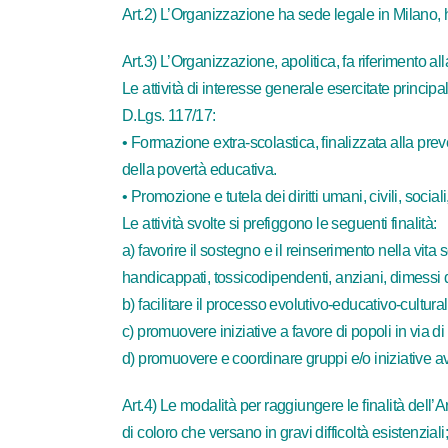
Art.2) L’Organizzazione ha sede legale in Milano, ha
Art.3) L’Organizzazione, apolitica, fa riferimento alla
Le attività di interesse generale esercitate princip
D.Lgs. 117/17:
• Formazione extra-scolastica, finalizzata alla pre
della povertà educativa.
• Promozione e tutela dei diritti umani, civili, socia
Le attività svolte si prefiggono le seguenti finalità:
a) favorire il sostegno e il reinserimento nella vi
handicappati, tossicodipendenti, anziani, dimessi da
b) facilitare il processo evolutivo-educativo-cultura
c) promuovere iniziative a favore di popoli in via di s
d) promuovere e coordinare gruppi e/o iniziative av
Art.4) Le modalità per raggiungere le finalità dell’
di coloro che versano in gravi difficoltà esistenziali;