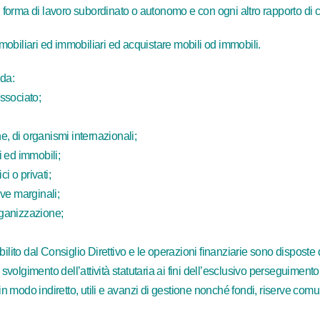
si forma di lavoro subordinato o autonomo e con ogni altro rapporto di
obiliari ed immobiliari ed acquistare mobili od immobili.
 da:
ssociato;
che, di organismi internazionali;
i ed immobili;
i o privati;
ive marginali;
Organizzazione;
stabilito dal Consiglio Direttivo e le operazioni finanziarie sono dispost
volgimento dell’attività statutaria ai fini dell’esclusivo perseguimento di 
e in modo indiretto, utili e avanzi di gestione nonché fondi, riserve co