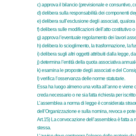
c) approva il bilancio (previsionale e consuntivo, c
d) delibera sulla responsabilità dei componenti deg
e) delibera sull’esclusione degli associati, qualora 
f) delibera sulle modificazioni dell’atto costitutivo o 
g) approva l’eventuale regolamento dei lavori ass
h) delibera lo scioglimento, la trasformazione, la f
i) delibera sugli altri oggetti attribuiti dalla legge, 
j) determina l’entità della quota associativa annuale
k) esamina le proposte degli associati e del Consig
l) verifica l’osservanza delle norme statutarie.
Essa ha luogo almeno una volta all’anno e viene conv
creda necessario o ne sia fatta richiesta per iscrit
L’assemblea a norma di legge è considerata straordi
dell’Organizzazione e sulla nomina, revoca e poteri 
Art.15) La convocazione dell’assemblea è fatta a m
stessa.
L’avviso deve contenere l’elenco delle materie da t