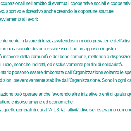
 occupazionali nell’ambito di eventuali cooperative sociali e cooperativ
ivo, sportivo e ricreativo anche creando le opportune strutture;
 avviamento ai lavori;
ntemente in favore di terzi, avvalendosi in modo prevalente dell’attività
 non occasionale devono essere iscritti ad un apposito registro.
ività in favore della comunità e del bene comune, mettendo a disposizion
lucro, neanche indiretti, ed esclusivamente per fini di solidarietà.
volontario possono essere rimborsate dall’Organizzazione soltanto le 
condizioni preventivamente stabilite dall’Organizzazione. Sono in ogni cas
izzazione può operare anche favorendo altre iniziative o enti di qualu
rutture e risorse umane ed economiche.
 quelle generali di cui all’Art. 3; tali attività diverse resteranno comu