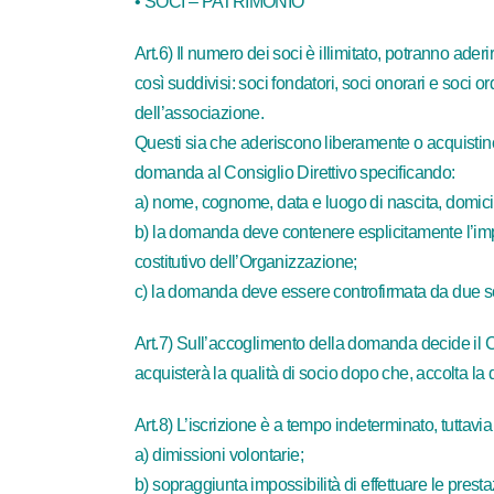
• SOCI – PATRIMONIO
Art.6) Il numero dei soci è illimitato, potranno ade
così suddivisi: soci fondatori, soci onorari e soci o
dell’associazione.
Questi sia che aderiscono liberamente o acquistino l
domanda al Consiglio Direttivo specificando:
a) nome, cognome, data e luogo di nascita, domicil
b) la domanda deve contenere esplicitamente l’impe
costitutivo dell’Organizzazione;
c) la domanda deve essere controfirmata da due soci
Art.7) Sull’accoglimento della domanda decide il C
acquisterà la qualità di socio dopo che, accolta la
Art.8) L’iscrizione è a tempo indeterminato, tuttavi
a) dimissioni volontarie;
b) sopraggiunta impossibilità di effettuare le pres