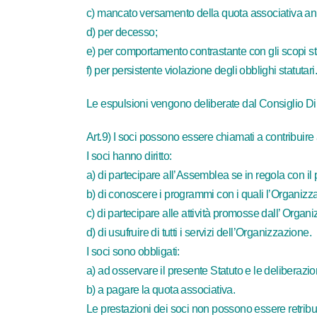
c) mancato versamento della quota associativa an
d) per decesso;
e) per comportamento contrastante con gli scopi sta
f) per persistente violazione degli obblighi statutari.
Le espulsioni vengono deliberate dal Consiglio Dir
Art.9) I soci possono essere chiamati a contribuire
I soci hanno diritto:
a) di partecipare all’Assemblea se in regola con il
b) di conoscere i programmi con i quali l’Organizzaz
c) di partecipare alle attività promosse dall’ Organ
d) di usufruire di tutti i servizi dell’Organizzazione.
I soci sono obbligati:
a) ad osservare il presente Statuto e le deliberazion
b) a pagare la quota associativa.
Le prestazioni dei soci non possono essere retribu