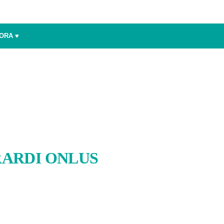
ORA ♥️
RARDI ONLUS